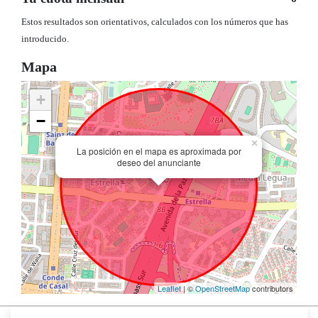
Estos resultados son orientativos, calculados con los números que has
introducido.
Mapa
+
−
×
La posición en el mapa es aproximada por
deseo del anunciante
Leaflet
| ©
OpenStreetMap
contributors